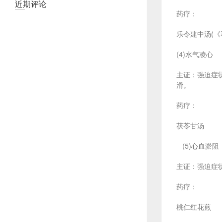
近期评论
药疗：
乐令建中汤(《
(4)水气凌心
主证：强迫症
滑。
药疗：
茯苓甘汤
(5)心血淤阻
主证：强迫症
药疗：
桃仁红花煎