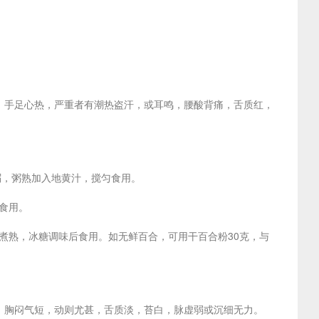
，手足心热，严重者有潮热盗汗，或耳鸣，腰酸背痛，舌质红，
煮粥，粥熟加入地黄汁，搅匀食用。
餐食用。
，煮熟，冰糖调味后食用。如无鲜百合，可用干百合粉30克，与
，胸闷气短，动则尤甚，舌质淡，苔白，脉虚弱或沉细无力。