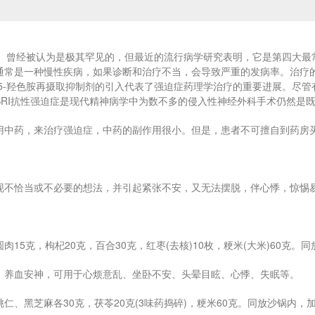
D）曾经被认为是极其罕见的，但最近的流行病学研究表明，它是第四大最
通常是一种慢性疾病，如果诊断和治疗不当，会导致严重的发病率。治疗的
年代5-羟色胺再摄取抑制剂的引入代表了强迫症药理学治疗的重要进展。尽
SRI抗性强迫症是现代精神病学中为数不多的侵入性神经外科手术仍然是
用中药，来治疗强迫症，中药的副作用很小。但是，患者不可擅自到药房
现不恰当或不必要的想法，并引起紧张不安，又无法摆脱，伴心悸，惊惕
肉15克，枸杞20克，百合30克，红枣(去核)10枚，粳米(大米)60
、养血安神，可用于心烦意乱、坐卧不安、头晕目眩、心悸、失眠等。
仁、黑芝麻各30克，茯苓20克(3味药捣碎)，粳米60克。同放沙锅内