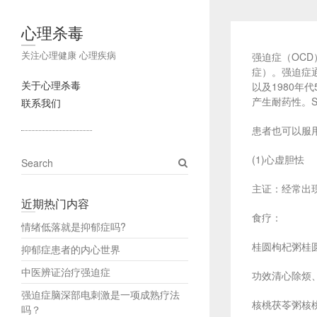
心理杀毒
关注心理健康 心理疾病
强迫症（OC
症）。强迫症
关于心理杀毒
以及1980
产生耐药性。
联系我们
患者也可以服
S
(1)心虚胆怯
e
主证：经常出
a
近期热门内容
r
食疗：
c
情绪低落就是抑郁症吗?
h
桂圆枸杞粥桂圆
抑郁症患者的内心世界
中医辨证治疗强迫症
功效清心除烦
强迫症脑深部电刺激是一项成熟疗法
核桃茯苓粥核桃
吗？