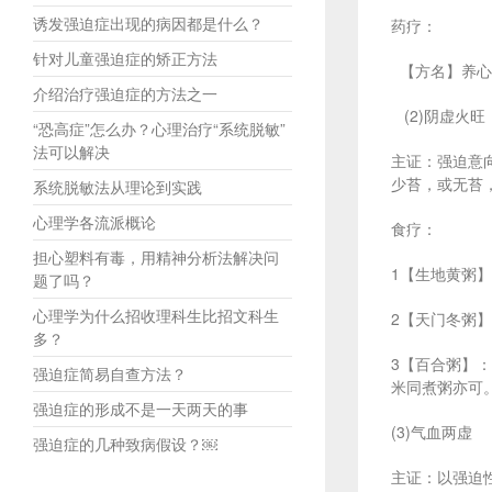
诱发强迫症出现的病因都是什么？
药疗：
针对儿童强迫症的矫正方法
【方名】养心
介绍治疗强迫症的方法之一
(2)阴虚火旺
“恐高症”怎么办？心理治疗“系统脱敏”
法可以解决
主证：强迫意
少苔，或无苔
系统脱敏法从理论到实践
心理学各流派概论
食疗：
担心塑料有毒，用精神分析法解决问
1【生地黄粥】
题了吗？
心理学为什么招收理科生比招文科生
2【天门冬粥】
多？
3【百合粥】
强迫症简易自查方法？
米同煮粥亦可
强迫症的形成不是一天两天的事
(3)气血两虚
强迫症的几种致病假设？￼
主证：以强迫