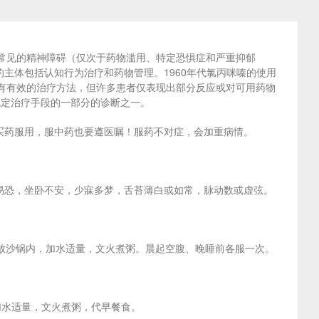
常见的精神障碍（仅次于药物滥用、特定恐惧症和严重抑郁
主体包括认知行为治疗和药物管理。1960年代氯丙咪嗪的使用
管有有效的治疗方法，但许多患者仅表现出部分反应或对可用药物
既定治疗手段的一部分的诊断之一。
买药服用，服中药也要遵医嘱！服药不对症，会加重病情。
易恐，坐卧不安，少寐多梦，舌苔薄白或如常，脉动数或虚弦。
克。同放沙锅内，加水适量，文火煮粥。晨起空腹、晚睡前各服一次。
，加水适量，文火煮粥，代早餐食。