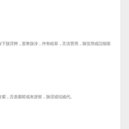
有下肢浮肿，形寒肢冷，伴有眩晕，舌淡苔滑，脉弦滑或沉细面
青紫，舌质紫暗或有淤斑，脉涩或结或代。