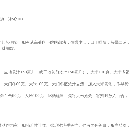
汤 （补心血）
向比较明显，如有从高处向下跳的想法，烦躁少寐，口干咽燥，头晕目眩
，脉细数。
：生地黄汁150毫升（或干地黄煎浓汁150毫升）、大米100克。大米
：天门冬60克、大米100克。天门冬煎浓汁去渣，加入大米煮粥，作早
：鲜百合50克、大米100克、冰糖适量，先将大米煮粥，将熟时放入百合
。
性动作为主，如强迫性计数、强迫性洗手等症。伴有面色苍白，形寒肢冷