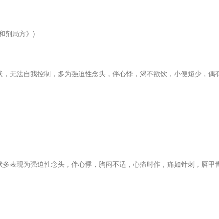
和剂局方》)
状，无法自我控制，多为强迫性念头，伴心悸，渴不欲饮，小便短少，偶
状多表现为强迫性念头，伴心悸，胸闷不适，心痛时作，痛如针刺，唇甲