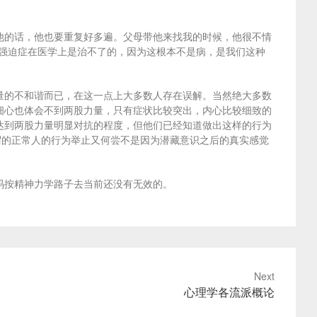
他的话，他也要重复好多遍。父母带他来找我的时候，他很不情
为强迫症在医学上是治不了的，因为这根本不是病，是我们这种
量的不和谐而已，在这一点上大多数人存在误解。当然绝大多数
细心也体会不到两股力量，只有症状比较突出，内心比较细致的
达到两股力量明显对抗的程度，但他们已经知道做出这样的行为
谓的正常人的行为举止又何尝不是因为潜藏意识之后的真实感觉
码按精神力学路子去当前还没有无效的。
Next
心理学各流派概论