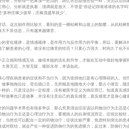
理分析，分析得一把鼻涕一把泪的，跟忆苦思甜报告会一样，哭完以后回
它用心。分析就是执着，强调就是放大，不管是“你还记得谁谁谁的名字吗”
是“多种庄稼少拔草，庄稼茂盛草就少”。
对话。这次副作用比较大，看到的是一棵枯树和山坡上的骷髅，从此枯树
放大不良信息，只有越来越痛苦。
心的变化规律，是情感规律，是作用力与反作用力的平衡，所以，要解决
地了解患者的心理。谁没有过痛苦的经历？只要心力强大，时间久了化不
中正立德和情感互动，修得本能的洗礼和升华，才能在互动中很好地掌握
，大善无厄，大智无疑，规矩永存，本该如此。
解心理疾病患者的症状和不当行为，因为觉得他们是有心理障碍的人。但
，做事拖拖拉拉，背后插口舌，无所顾及地随地大小便，爱占小便宜，随
一样的，只是没达到一定程度，没有被医学定义为病症而已。知道真实感
平时做事也只是做事，并没有注意自己的真实感觉，真实感觉才是身心健
疗的问题学术界也有很多争议，那么究竟强迫症应该以药物治疗为主还是
药物治疗为主还是心理治疗为主，要视病人的自身情况而定。症状比较轻
疗，当然也可以配合一定的药物治疗；症状比较严重，焦虑特别突出的患
激成对联结，就会产生一种促进防御行为的焦虑驱力；反过来，防御行为