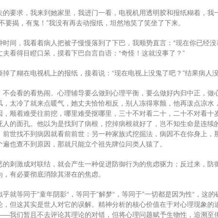
夫的要求，我来到她家里，我进门一看，电视机用透明胶和报纸糊着，我
“不要揭，有鬼！”我没有再去动报纸，坦然地笑了笑坐了下来。
钟时间，我看着病人把被子慢慢落到了下巴，我顺势直言：“现在你已经没
丈夫看得目瞪口呆，摸着下巴自言自语：“奇怪！这就没事了？”
撕掉了糊在电视机上的报纸，接着说：“现在电视上没鬼了吧？”结果病人没
，不会看的看热闹。心理辅导要么做到心理平衡，要么做好内归中正，做
风，太冷了就来点暖气，她丈夫恰恰相反，别人冻得寒颤，他再泼点凉水
因，顺着难受往前挖，哪里难受抠哪里，三十不对看二十，二十不对看十
死人的面孔。他以为是找到了病根，挖掉病根就好了，岂不知生命是连续
，前世找不到病因就看前前世；另一种家族式挖掘法，病因不在你身上，
个遍也查不到原因，那就只能立个祖先牌位问类人猿了。
恶的刺激成对联结，就会产生一种促进防御行为的焦虑驱力；反过来，防
为，有必要彻底消除其潜在的焦虑。
乎就等同于”童年阴影“，等同于”解梦“，等同于”一切都是因为性“，这
论，但这其实是世人对它的误解。精神分析的核心价值在于对心理现象的
——我们暂且不去评论其理论的对错，但将心理问题赋予生物性，追溯至