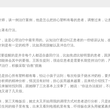
疗师，谈一例治疗案例，他是怎么把担心塑料有毒的患者，调整过来，让
大著名疗法。
治疗，这是心理治疗中最常用的。认知治疗通过纠正患者的一些错误认知，
疗则是有一定的程序，比如系统脱敏以及冲击疗法。
：需要提醒的是并非每个人都适合森田疗法，比如焦虑比较明显的患者，因
都能体会其中的要领。王医生提到，强迫症患者是需要长期坚持治疗的，
治疗，积极采取“自救”措施
总是担心所有塑料都有毒，怕让小孩子沾到；每次给孩子烧水冲奶粉，要
分析师的精神分析，情况没有好转，担心反而越来越重，后来经介绍找了
后来辗转找到我，跟她聊了三次基本上没事了，她说：“你这办法挺好，不
她又请了几天假。
快，第三天晚饭后，她丈夫又开始用我的调理方式对患者进行分析，只是
卫生间的镜子里有鬼，出来又看到电视机里有鬼，吓得躲在床头用被紧裹