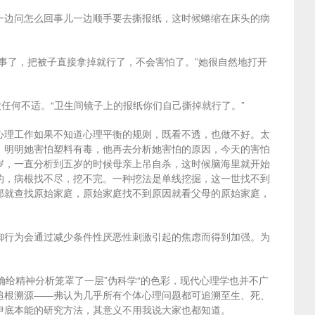
一边问怎么回事儿一边顺手要去撕报纸，这时候蜷缩在床头的病
事了，把被子直接拿掉就行了，不会害怕了。”她很自然地打开
任何不适。“卫生间镜子上的报纸你们自己撕掉就行了。”
心理工作如果不知道心理平衡的规则，既看不透，也做不好。太
，明明她害怕塑料有毒，他再去分析她害怕的原因，今天的害怕
岁，一直分析到五岁的时候母亲上吊自杀，这时候脑海里就开始
的，病根找不尽，挖不完。一种挖法是单线挖掘，这一世找不到
那就查找原始家庭，原始家庭找不到原因就看父母的原始家庭，
御行为会通过减少条件性厌恶性刺激引起的焦虑而得到加强。为
的确给精神分析笼罩了一层”伪科学“的色彩，现代心理学也并不广
追根溯源——弗认为几乎所有个体心理问题都可追溯至生、死、
伊底本能的研究方法，其意义不用我说大家也都知道。