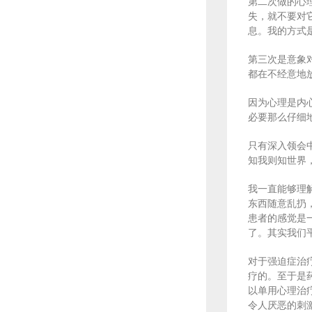
第二次做的心
失，就不要对
息。我的方式
第三次是意象
都在不经意地
因为心理是内
必要那么仔细
只有深入领会
知我则知世界
我一直能够理
东西随意乱扔
患者的感觉是
了。其实我们
对于强迫症治
疗的。至于是
以单用心理治
令人厌恶的刺