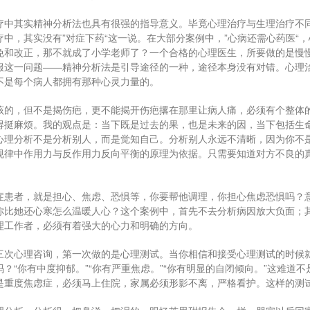
疗中其实精神分析法也具有很强的指导意义。毕竟心理治疗与生理治疗不
疗中，其实没有”对症下药“这一说。在大部分案例中，”心病还需心药医“
免和改正，那不就成了小学老师了？一个合格的心理医生，所要做的是慢
服这一问题——精神分析法是引导途径的一种，途径本身没有对错。心理
不是每个病人都拥有那种心灵力量的。
该的，但不是揭伤疤，更不能揭开伤疤撂在那里让病人痛，必须有个整体
得挺麻烦。我的观点是：当下既是过去的果，也是未来的因，当下包括生
心理分析不是分析别人，而是觉知自己。分析别人永远不清晰，因为你不
规律中作用力与反作用力反向平衡的原理为依据。只需要知道对方不良的
。
症患者，就是担心、焦虑、恐惧等，你要帮他调理，你担心焦虑恐惧吗？
你比她还心寒怎么温暖人心？这个案例中，首先不去分析病因放大负面；
理工作者，必须有着强大的心力和明确的方向。
三次心理咨询，第一次做的是心理测试。当你相信和接受心理测试的时候
吗？“你有中度抑郁。”“你有严重焦虑。”“你有明显的自闭倾向。”这难
是重度焦虑症，必须马上住院，家属必须形影不离，严格看护。这样的测