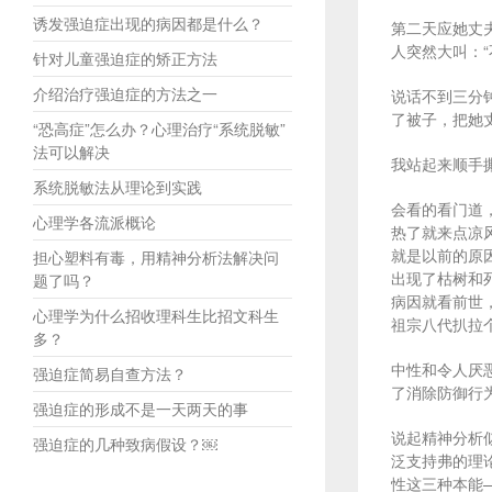
诱发强迫症出现的病因都是什么？
第二天应她丈
人突然大叫：
针对儿童强迫症的矫正方法
介绍治疗强迫症的方法之一
说话不到三分
了被子，把她
“恐高症”怎么办？心理治疗“系统脱敏”
法可以解决
我站起来顺手
系统脱敏法从理论到实践
会看的看门道
心理学各流派概论
热了就来点凉
就是以前的原
担心塑料有毒，用精神分析法解决问
出现了枯树和
题了吗？
病因就看前世
心理学为什么招收理科生比招文科生
祖宗八代扒拉
多？
中性和令人厌
强迫症简易自查方法？
了消除防御行
强迫症的形成不是一天两天的事
说起精神分析似
强迫症的几种致病假设？￼
泛支持弗的理
性这三种本能