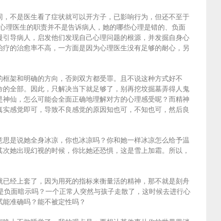
同，不是医生看了症状就可以开方子，已影响行为，但还不至于
，心理医生的职责并不是告诉病人，她的哪些心理是错的、负面
慢引导病人，启发他们发现自己心理问题的根源，并发掘自身心
治疗的治愈率不高，一方面是因为心理医生没有足够的耐心，另
的框架和明确的方向，否则双方都受罪。且不说这种方式好不
命的全部。因此，只解决当下就足够了，别再挖坟掘墓弄得人鬼
是神仙，怎么可能会全面正确地理解对方的心理感受呢？而精神
真实感觉即可，导致不良感觉的原因知也可，不知也可，然后良
意思是说她全身冰凉，你也冰凉吗？你和她一样冰凉怎么给予温
其次她出现幻视的时候，你比她还恐惧，这是雪上加霜。所以，
就已经上套了，因为用死的指标来衡量活的精神，那不就是刻舟
道不是负面暗示吗？一个正常人突然与孩子走散了，这时候去进行心
试能准确吗？能不被定性吗？