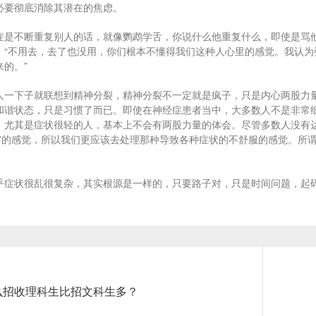
必要彻底消除其潜在的焦虑。
症是不断重复别人的话，就像鹦鹉学舌，你说什么他重复什么，即使是骂
：“不用去，去了也没用，你们根本不懂得我们这种人心里的感觉。我认
的。”
人一下子就联想到精神分裂，精神分裂不一定就是疯子，只是内心两股力
和谐状态，只是习惯了而已。即使在神经症患者当中，大多数人不是非常
。尤其是症状很轻的人，基本上不会有两股力量的体会。尽管多数人没有
服”的感觉，所以我们更应该去处理那种导致各种症状的不舒服的感觉。所
乎症状很乱很复杂，其实根源是一样的，只要路子对，只是时间问题，起
Next
么招收理科生比招文科生多？
post: