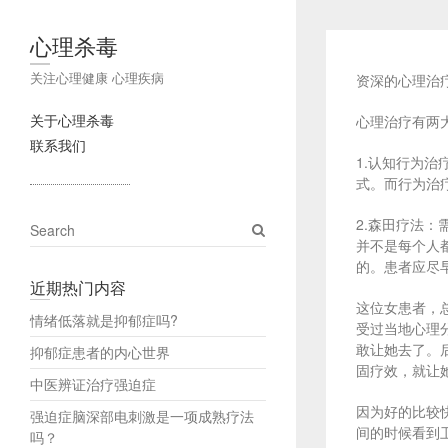
心理杀毒
关注心理健康 心理疾病
资深的心理治
关于心理杀毒
心理治疗有两
联系我们
1.认知行为
式。而行为治
2.森田疗法
S
并不是每个人
e
的。患者应尽早
a
近期热门内容
r
这位女患者，
c
情绪低落就是抑郁症吗?
受过当地心理
h
敢让她去了。
抑郁症患者的内心世界
固疗效，就让
中医辨证治疗强迫症
因为好的比较
强迫症脑深部电刺激是一项成熟疗法
间的时候看到
吗？