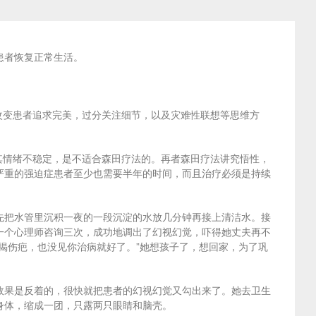
患者恢复正常生活。
改变患者追求完美，过分关注细节，以及灾难性联想等思维方
其情绪不稳定，是不适合森田疗法的。再者森田疗法讲究悟性，
严重的强迫症患者至少也需要半年的时间，而且治疗必须是持续
先把水管里沉积一夜的一段沉淀的水放几分钟再接上清洁水。接
一个心理师咨询三次，成功地调出了幻视幻觉，吓得她丈夫再不
揭伤疤，也没见你治病就好了。”她想孩子了，想回家，为了巩
效果是反着的，很快就把患者的幻视幻觉又勾出来了。她去卫生
身体，缩成一团，只露两只眼睛和脑壳。