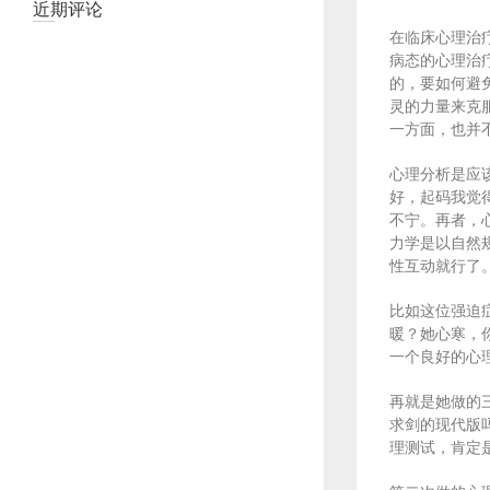
近期评论
在临床心理治
病态的心理治
的，要如何避
灵的力量来克
一方面，也并
心理分析是应
好，起码我觉
不宁。再者，
力学是以自然
性互动就行了
比如这位强迫
暖？她心寒，
一个良好的心
再就是她做的
求剑的现代版
理测试，肯定