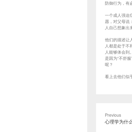
防御行为，有
一个成人强迫
愿，对父母说
人自己想象出来
他们的描述让
人都是处于不
人能够体会到
是因为“不舒
呢？
看上去他们似
Previous
Previous
心理学为什
post: