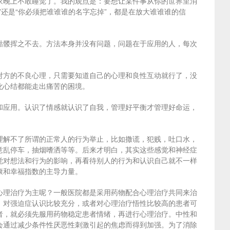
家晚上不敢睡觉了。我的观点是：要想让某件事从你的世界里消
还是“你必须把谁谁谁的名字忘掉”，都是在放大谁谁谁的信
骷髅挥之不去。方法本身并没有问题，问题在于应用的人，每次
对方的不良心理，只需要知道自己的心理和良性互动就行了，没
化心结都能走出痛苦的困境。
和应用。认识了情感就认识了自我，管理好平衡才管理好命运，
理解不了所谓的正常人的行为举止，比如撒谎，犯贱，吐口水，
意乱停车，抽烟嗜洒等等。后来才明白，其实这些感觉和神经症
觉对想法和行为的影响，再看待别人的行为和认识自己就不一样
康和幸福指数的主导力量。
心理治疗为主呢？一般医院都是采用药物配合心理治疗共同来治
，对强迫症认识比较充分，或者对心理治疗悟性比较高的患者可
者，就必须先服用药物稳定患者情绪，再进行心理治疗。中性和
会通过减少条件性厌恶性刺激引起的焦虑而得到加强。为了消除