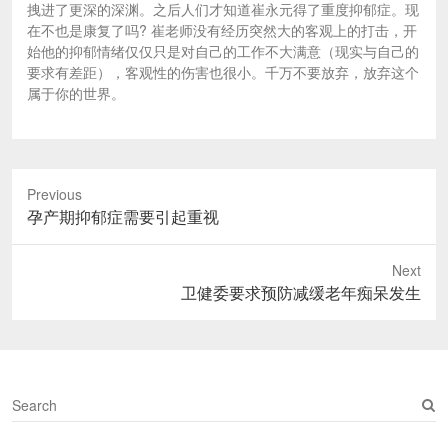
拽进了更深的深渊。之后人们才知道崔永元得了重度抑郁症。现
在不也是康复了吗? 崔老师没有经历突然大的客观上的打击，开
始他的抑郁情绪仅仅只是对自己的工作不大满意（现实与自己的
要求有差距），客观性的伤害也很小。千万不要放弃，放弃这个
属于你的世界。
Previous
Previous
孕产期抑郁症需要引起重视
post:
Next
Next
卫健委要求预防减缓老年痴呆发生
post:
S
e
a