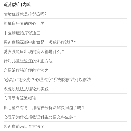
近期热门内容
r
c
情绪低落就是抑郁症吗?
h
抑郁症患者的内心世界
中医辨证治疗强迫症
强迫症脑深部电刺激是一项成熟疗法吗？
诱发强迫症出现的病因都是什么？
针对儿童强迫症的矫正方法
介绍治疗强迫症的方法之一
“恐高症”怎么办？心理治疗“系统脱敏”法可以解决
系统脱敏法从理论到实践
心理学各流派概论
担心塑料有毒，用精神分析法解决问题了吗？
心理学为什么招收理科生比招文科生多？
强迫症简易自查方法？