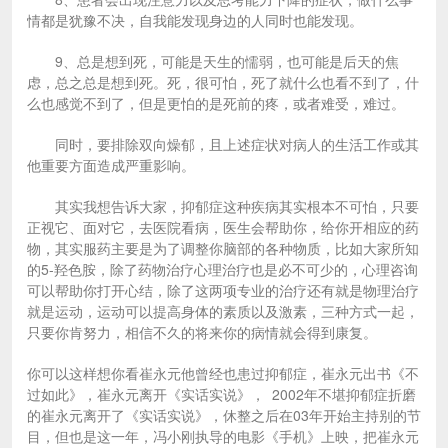
情都是犹豫不决，自我能发现身边的人同时也能发现。
9、总是想到死，可能是天生的懦弱，也可能是后天的焦
虑，总之总是想到死。死，很可怕，死了就什么也看不到了，什
么也感觉不到了，但是更怕的是死前的疼，或者难受，难过。
同时，要排除双向燥郁，且上述症状对病人的生活工作或其
他重要方面造成严重影响。
其实我想告诉大家，抑郁症这种疾病其实根本不可怕，只要
正视它、面对它，去医院看病，医生会帮助你，给你开相应的药
物，其实服药主要是为了调整你脑部的各种物质，比如大家所知
的5-羟色胺，除了药物治疗心理治疗也是必不可少的，心理咨询
可以帮助你打开心结，除了这两项专业的治疗还有就是物理治疗
就是运动，运动可以提高身体的素质以及激素，三种方式一起，
只要你肯努力，相信不久的将来你的病情就会得到康复。
你可以这样想你看崔永元他曾经也患过抑郁症，崔永元出书《不
过如此》，崔永元离开《实话实说》， 2002年不堪抑郁症折磨
的崔永元离开了《实话实说》，休整之后在03年开始主持别的节
目，但也是这一年，冯小刚执导的电影《手机》上映，把崔永元