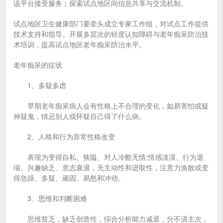
该平台接受服务；探索试点地区间信息共享与交流机制。
试点地区卫生健康部门要牵头成立专家工作组，对试点工作提供
技术支持和指导。开展多层次的轻度认知障碍与老年痴呆防治技
术培训，提高试点地区老年痴呆防治水平。
老年痴呆的症状
1、多疑多虑
早期老年痴呆病人会有性格上不合理的变化，如易害怕或疑
神疑鬼，猜忌别人或怀疑自己得了什么病。
2、人格和行为异常性格改变
表现为变得自私、狭隘、对人冷酷无情;情感淡漠、行为退
缩、兴趣缺乏、意志衰退，无主动性和进取性，注意力涣散或变
得急躁、多疑、顽固、易怒和冲动。
3、思维和判断困难
思维贫乏，缺乏创造性，综合分析能力减退，分不清主次，