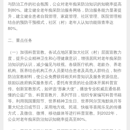
与防治工作的社会氛围，公众对老年痴呆防治知识的知晓率提高
到80%。建立健全老年痴呆防治服务网络，防治服务能力显著提
升，建立健全患者自我管理、家庭管理、社区管理、医院管理相
结合的预防干预模式，社区（村）老年人认知功能筛查率达
80%。
二、重点任务
（一）加强科普宣教。各试点地区要加大社区（村）层面宣教力
度，提升公众精神卫生和心理健康意识，增强居民对老年痴呆防
治知识的认识，减少偏见与歧视。各级医疗机构、老龄办、养老
机构、医养结合机构工作人员要结合患者及高危人群特点，制作
防治宣教材料，使公众免费获得相关科普知识及服务资源信息。
鼓励以政府购买服务形式，委托有资质的社会团体开展科普宣
传。创新宣教形式，如评选“形象大使”，播放专业权威且通俗易
懂的公益广告、科普宣教片、系列节目，组织专家编写科普书籍
等。利用我国重阳节、世界精神卫生日、世界阿尔茨海默病月等
重大纪念日或节日，采用地方戏、民谣、快板等喜闻乐见的传播
方式，及微信、微博、移动媒体等进行科普宣教。到2022年，
公众对老年痴呆防治知识知晓率提高至80%。