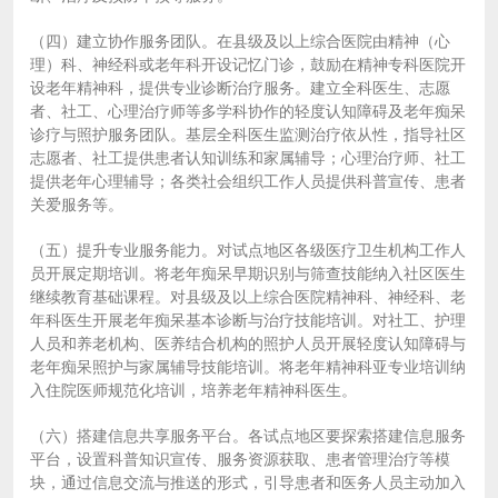
（四）建立协作服务团队。在县级及以上综合医院由精神（心
理）科、神经科或老年科开设记忆门诊，鼓励在精神专科医院开
设老年精神科，提供专业诊断治疗服务。建立全科医生、志愿
者、社工、心理治疗师等多学科协作的轻度认知障碍及老年痴呆
诊疗与照护服务团队。基层全科医生监测治疗依从性，指导社区
志愿者、社工提供患者认知训练和家属辅导；心理治疗师、社工
提供老年心理辅导；各类社会组织工作人员提供科普宣传、患者
关爱服务等。
（五）提升专业服务能力。对试点地区各级医疗卫生机构工作人
员开展定期培训。将老年痴呆早期识别与筛查技能纳入社区医生
继续教育基础课程。对县级及以上综合医院精神科、神经科、老
年科医生开展老年痴呆基本诊断与治疗技能培训。对社工、护理
人员和养老机构、医养结合机构的照护人员开展轻度认知障碍与
老年痴呆照护与家属辅导技能培训。将老年精神科亚专业培训纳
入住院医师规范化培训，培养老年精神科医生。
（六）搭建信息共享服务平台。各试点地区要探索搭建信息服务
平台，设置科普知识宣传、服务资源获取、患者管理治疗等模
块，通过信息交流与推送的形式，引导患者和医务人员主动加入