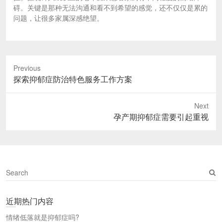
碍。关键是那种无法沟通和看不到希望的感觉，还不仅仅是累的
问题，让很多家属深感绝望。
Previous
Previous
探索抑郁症防治特色服务工作方案
post:
Next
Next
孕产期抑郁症需要引起重视
post:
S
e
a
近期热门内容
r
c
情绪低落就是抑郁症吗?