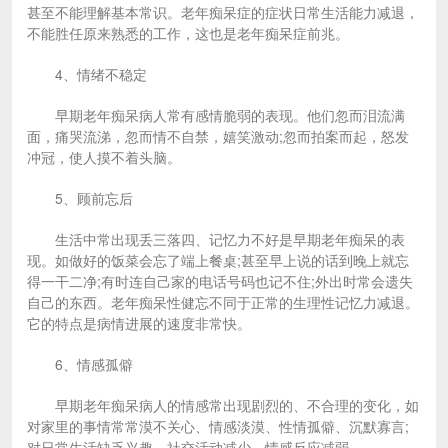
甚至不能理解基本常识。老年痴呆症的症状日常生活能力减退，
不能胜任原来熟悉的工作，这也是老年痴呆症前兆。
4、情绪不稳定
早期老年痴呆病人常有感情脆弱的表现。他们忽而泪流满
面，痛哭流涕，忽而情不自禁，嬉笑激动;忽而拍案而起，怒发
冲冠，使人摸不着头脑。
5、顾前忘后
生活中常出现丢三落四、记忆力不好是早期老年痴呆的表
现。如做好的饭菜会忘了端上餐桌;甚至早上说的话到晚上就忘
得一干二净;有时连自己家的电话号码也记不住;外出时常会遗失
自己的东西。老年痴呆性健忘不同于正常的生理性记忆力减退。
它的特点是病情进展的速度非常快。
6、情感孤僻
早期老年痴呆病人的情感常出现剧烈的、不合理的变化，如
对家里的事情常常漠不关心、情感淡漠、性情孤僻、沉默寡言;
对日常生活缺乏兴趣、社交活动减少，情感反应减弱。