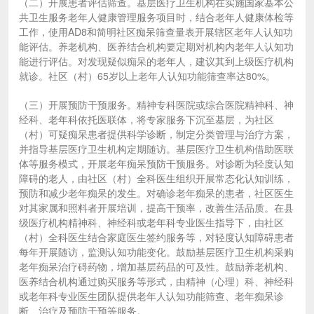
（二）开展患者评估筛查。基层医疗卫生机构在实施国家基本公
共卫生服务老年人健康管理服务项目时，结合老年人健康体检等
工作，使用AD8和简明社区痴呆筛查量表开展辖区老年人认知功
能评估。养老机构、医养结合机构要定期对机构内老年人认知功
能进行评估。对发现疑似痴呆的老年人，建议其到上级医疗机构
就诊。社区（村）65岁以上老年人认知功能筛查率达80%。
（三）开展预防干预服务。精神专科医院或综合医院精神科、神
经科、老年科依托医联体，将专家服务下沉至基层，为社区
（村）可疑痴呆患者提供科学诊断，制定分类管理与治疗方案，
并指导基层医疗卫生机构定期随访。基层医疗卫生机构借助医联
体等服务模式，开展老年痴呆预防干预服务。对诊断为轻度认知
障碍的老人，由社区（村）全科医生组织开展常态化认知训练，
预防和减少老年痴呆的发生。对确诊老年痴呆的患者，社区医生
对其家属和照料者开展培训，提高干预率，改善生活品质。在县
级医疗机构精神科、神经科或老年科专业医生指导下，由社区
（村）全科医生结合家庭医生签约服务等，对轻度认知障碍患者
每年开展随访，监测认知功能变化。鼓励基层医疗卫生机构采购
老年痴呆治疗碍药物，增加基层药品的可及性。鼓励养老机构、
医养结合机构通过购买服务等形式，由精神（心理）科、神经科
或老年科专业医生团队提供老年人认知功能筛查、老年痴呆诊
断、治疗及预防干预等服务。