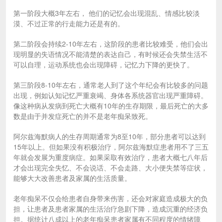
第一阶段大概3年左右， 他们的记忆会出现混乱、情感比较淡
漠、不过正常的行走能力还是有的。
第二阶段会持续2-10年左右，这阶段的患者比较难受，他们会出
现明显的失语情况不能清楚的表达自己，有时候还会失禁生活不
可以自理，运动系统也会出现障碍，记忆力下降的更快了。
第三阶段8-10年左右，通常老人到了这个年纪会有比较多的问题
出现，例如认知记忆严重衰竭、身体各系统器官出现严重障碍。
像这种病从发病到死亡大概有10年的生存期限，最后死亡的大多
数是由于并发症死亡的并不是老年痴呆致死。
阿尔兹海默病人的生存周期通常为8至10年，部分患者可以达到
15年以上。但如果没有积极治疗，阿尔兹海默症患者用不了三五
年就会发展为重度病症。如果采取有效治疗，患者大概七八年后
才会出现完全失忆、不会说话、不会走路、大小便失禁等症状，
能够大大改善患者及家属的生活质量。
老年痴呆不仅会给患者自身带来伤害，还会对家庭造成极大的负
担，让患者及患者家属的生活治疗急剧下降，造成沉重的经济负
担。据统计八成以上的老年痴呆患者家属有不同程度的情绪障