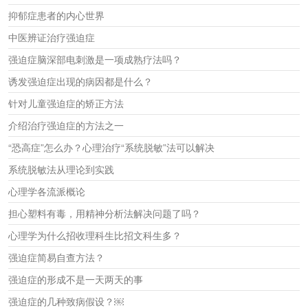
h
抑郁症患者的内心世界
中医辨证治疗强迫症
强迫症脑深部电刺激是一项成熟疗法吗？
诱发强迫症出现的病因都是什么？
针对儿童强迫症的矫正方法
介绍治疗强迫症的方法之一
“恐高症”怎么办？心理治疗“系统脱敏”法可以解决
系统脱敏法从理论到实践
心理学各流派概论
担心塑料有毒，用精神分析法解决问题了吗？
心理学为什么招收理科生比招文科生多？
强迫症简易自查方法？
强迫症的形成不是一天两天的事
强迫症的几种致病假设？￼