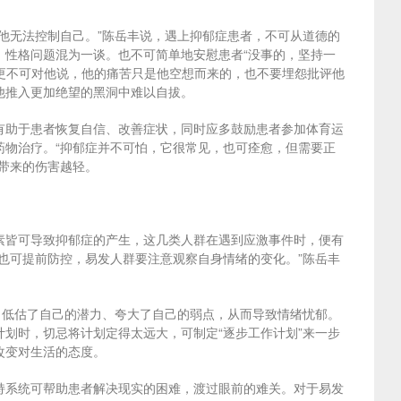
他无法控制自己。”陈岳丰说，遇上抑郁症患者，不可从道德的
、性格问题混为一谈。也不可简单地安慰患者“没事的，坚持一
。更不可对他说，他的痛苦只是他空想而来的，也不要埋怨批评他
他推入更加绝望的黑洞中难以自拔。
有助于患者恢复自信、改善症状，同时应多鼓励患者参加体育运
药物治疗。“抑郁症并不可怕，它很常见，也可痊愈，但需要正
带来的伤害越轻。
素皆可导致抑郁症的产生，这几类人群在遇到应激事件时，便有
也可提前防控，易发人群要注意观察自身情绪的变化。”陈岳丰
，低估了自己的潜力、夸大了自己的弱点，从而导致情绪忧郁。
划时，切忌将计划定得太远大，可制定“逐步工作计划”来一步
改变对生活的态度。
持系统可帮助患者解决现实的困难，渡过眼前的难关。对于易发