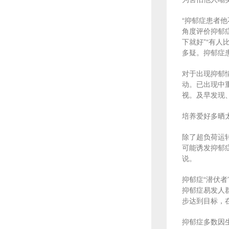
“抑郁症患者
角度评价抑郁
下就好”“有
多疑。抑郁症
对于出现抑郁
动。已出现中
视。及早发现
培养爱好多晒
除了超负荷运
可能诱发抑郁
说。
抑郁症“潜伏
抑郁症易发人
步达到目标，
抑郁症多数因