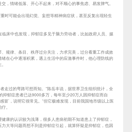
社交，情绪低落、开心不起来，对不顺心的事焦虑、易发脾气。
严重时可能会出现幻觉、妄想等精神病症状，甚至反复出现轻生
我在临床中也发现，抑郁症多见于脑力劳动者，比如政府人员、媒
节、规律、条目、秩序过分关注，力求完美，过分看重工作成效
情绪在心中逐渐积累，遇上生活中的应激事件时，他心理防线的
生。
者走过的弯路可想而知。”陈岳丰说，据世界卫生组织统计，全
的抑郁症患者已达9000多万，每年至少20万人因抑郁症而自
感冒’，说明它很常见。”但它极难发现，目前我国地市级以上医
治疗。
理健康的认识较为浅薄，很多人患病初期不知道患上了抑郁症，
压力大等问题而想不到是抑郁症引起，就算怀疑是抑郁症，也因