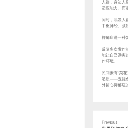
人群，身边人
适应能力。而
同时，易发人
中枢神经、减
抑郁症是一种
反复多次发作
能让自己远离
作环境。
民间素有“菜
递质——五羟
外留心抑郁症
Previous