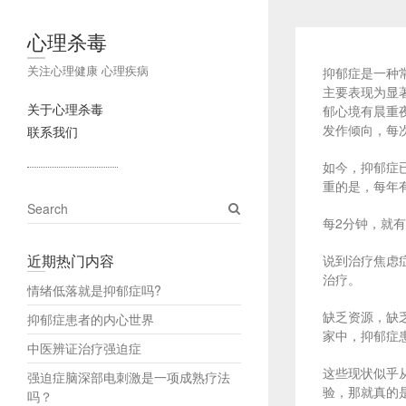
心理杀毒
关注心理健康 心理疾病
抑郁症是一种
主要表现为显
关于心理杀毒
郁心境有晨重
发作倾向，每
联系我们
如今，抑郁症已
重的是，每年
S
e
每2分钟，就
a
近期热门内容
说到治疗焦虑
r
治疗。
c
情绪低落就是抑郁症吗?
h
缺乏资源，缺
抑郁症患者的内心世界
家中，抑郁症
中医辨证治疗强迫症
这些现状似乎
强迫症脑深部电刺激是一项成熟疗法
验，那就真的
吗？