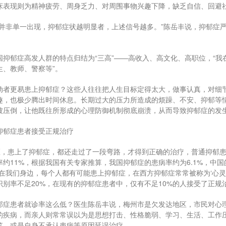
床表现则为精神疲劳、周身乏力、对周围事物兴趣下降，缺乏自信、回避
号并非单一出现，抑郁症状越明显者，上述信号越多。”陈岳丰说，抑郁症
。
国抑郁症高发人群的特点归结为“三高”——高收入、高文化、高职位，“
生、教师、警察等”。
动者更易患上抑郁症？这些人往往把人生目标定得太大，做事认真，对细
趣，也极少腾出时间休息。长期过大的压力所造成的烦躁、不安、抑郁等
被压倒，让他既往所形成的心理防御机制彻底崩溃，从而导致抑郁症的发
的抑郁症患者接受正规治疗
医，患上了抑郁症，都还走过了一段弯路，才得到正确的治疗，普通抑郁患
约11%，根据我国有关专家推算，我国抑郁症的患病率约为6.1%，中国
就在我们身边，每个人都有可能患上抑郁症，在西方抑郁症常常被称为‘心灵
识别率不足20%，在现有的抑郁症患者中，仅有不足10%的人接受了正规
郁症患者就诊率这么低？医生陈岳丰说，梅州市是欠发达地区，市民对心
的疾病，而亲人则常常误以为是思想打击、性格脆弱、学习、生活、工作
笑，或是自身不承认患病等原因延误治疗。