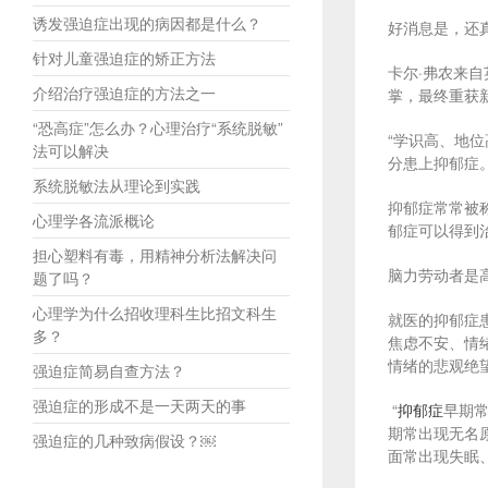
诱发强迫症出现的病因都是什么？
好消息是，还
针对儿童强迫症的矫正方法
卡尔·弗农来
介绍治疗强迫症的方法之一
掌，最终重获
“恐高症”怎么办？心理治疗“系统脱敏”
“学识高、地
法可以解决
分患上抑郁症。
系统脱敏法从理论到实践
抑郁症常常被
心理学各流派概论
郁症可以得到治
担心塑料有毒，用精神分析法解决问
脑力劳动者是
题了吗？
心理学为什么招收理科生比招文科生
就医的抑郁症
多？
焦虑不安、情
情绪的悲观绝
强迫症简易自查方法？
强迫症的形成不是一天两天的事
“
抑郁症
早期
期常出现无名
强迫症的几种致病假设？￼
面常出现失眠