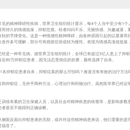
常见的精神障碍性疾病，世界卫生组织统计显示，每4个人当中至少有1个人
著而持久的情感低落，抑郁悲观。轻者闷闷不乐、无愉快感、兴趣减退，
夜轻的节律变化。这是一种情感性精神障碍，由各种原因引起的以显著而
次发作多可缓解，部分可有残留症状或转为慢性。表现为情感高涨或低落
经是一种常见病。据世界卫生组织统计，全球已有超过3亿人患上了抑郁症，
有近80万抑郁症患者，因无法忍受病症的折磨，最终选择了自杀。
有1名抑郁症患者自杀，抑郁症真的那么可怕吗？难道没有有效的治疗方法
症和抑郁症，无外乎两种方法，心理治疗和药物治疗。虽然医学界已经证明
乏训练有素的卫生保健人员，以及社会对精神疾患的歧视等，是影响多数
患者甚至不能得到正确诊断。
从侧面反面出抑郁患者的无助，或许对这些精神病患来说，他们需要的是
是福音了。