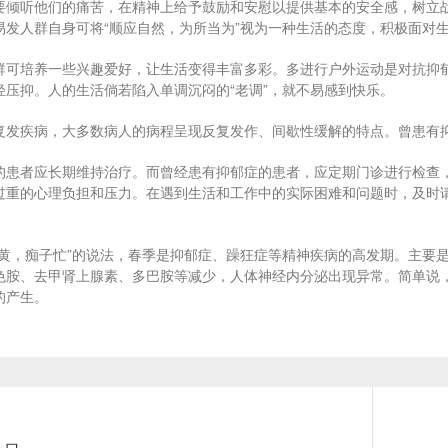
要倾听他们的痛苦，在精神上给予鼓励和安慰以提供基本的安全感，树立
易发人群自身可将“顺应自然，为所当为”视为一种生活的态度，积极面对生
群可培养一些兴趣爱好，让生活变得丰富多彩。多进行户外运动是对抗抑
轻压抑。人的生活倘若陷入单调沉闷的“老调”，就不易感到快乐。
复发疾病，大多数病人的病程呈现反复发作、间歇性缓解的特点。曾患有
的患者应长期维持治疗。而曾经患有抑郁症的患者，应定期门诊进行检查
过重的心理负担和压力。在遇到生活和工作中的实际困难和问题时，及时
花黄，痴子忙”的说法，春季是抑郁症、躁狂症等精神疾病的高发期。主要
色胺、去甲肾上腺素、多巴胺等减少，人体神经内分泌出现异常。简单说
的产生。