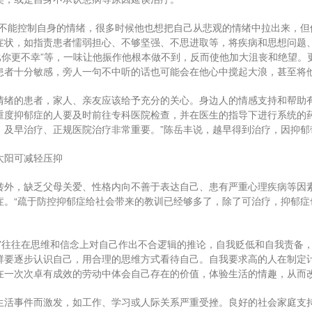
他不能控制自身的情绪，很多时候他也想把自己从悲观的情绪中拉出来，但
症状，如指责患者懦弱担心、不够坚强、不思进取等，将疾病和思想问题
人比你更不幸”等，一味让他振作他根本做不到，反而使他加大沮丧和绝望
患者十分敏感，旁人一句不中听的话也可能会在他心中搅起大浪，甚至将
情绪的患者，家人、亲友应该给予充分的关心。身边人的情感支持和帮助
重度抑郁症的人要及时前往专科医院检查，并在医生的指导下进行系统的
、及早治疗、正规医院治疗非常重要。”陈岳丰说，越早得到治疗，因抑郁
太阳可减轻压抑
转外，缺乏父母关爱、性格内向不善于表达自己、患有严重心理疾病等因
症。“疏于防控抑郁症给社会带来的教训已经够多了，除了可治疗，抑郁症
者”往往在思维和信念上对自己作出不合逻辑的推论，自我贬低和自我责备
群要逐步认识自己，用合理的思维方式看待自己。自我要求高的人在制定计
在一次次卓有成效的劳动中体会自己存在的价值，体验生活的情趣，从而
生活事件而激发，如工作、学习或人际关系严重受挫。良好的社会家庭支