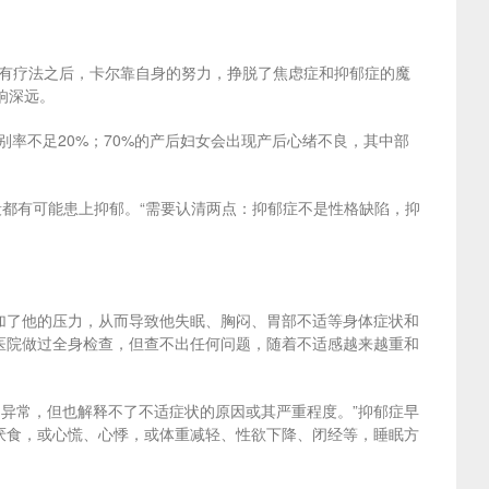
所有疗法之后，卡尔靠自身的努力，挣脱了焦虑症和抑郁症的魔
响深远。
率不足20%；70%的产后妇女会出现产后心绪不良，其中部
段都有可能患上抑郁。“需要认清两点：抑郁症不是性格缺陷，抑
加了他的压力，从而导致他失眠、胸闷、胃部不适等身体症状和
医院做过全身检查，但查不出任何问题，随着不适感越来越重和
异常，但也解释不了不适症状的原因或其严重程度。”抑郁症早
厌食，或心慌、心悸，或体重减轻、性欲下降、闭经等，睡眠方