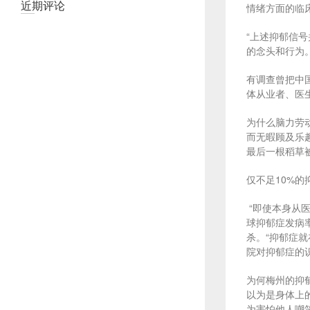
近期评论
情绪方面的临
“上述抑郁信
的念头和行为
有调查曾把中
体从业者、医
为什么脑力劳
而无暇顾及乐
最后一根稻草
仅不足10%
“即使本身从
球抑郁症发病率
杀。“抑郁症
院对抑郁症的
为何梅州的抑
以为是身体上
为害怕他人嘲