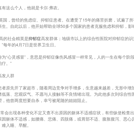
真有这么个人，他就是卡尔·弗农。
自英国，曾经的焦虑症、抑郁症患者。在遭受了15年的痛苦折磨，试遍了
新生。自此以后，他开始帮助全球50多个国家的患者克服焦虑和抑郁，影
位高的社会精英是
抑郁症
高发群体；地级市以上的综合性医院对抑郁症的识别
”每年的4月7日是世界卫生日。
称为“心灵感冒”，意思是抑郁症像伤风感冒一样常见，人的一生在每个阶
疗。”
高发人群
患者原先开了家超市，随着周边竞争对手增多，生意越来越差，无形中增
绪低落、悲观叹气、不愿与人接触等不良情绪出现。为此他多次到综合性
望，他曾两度想要自杀，幸亏被尾随的姐姐阻止。
常常会出现各种变化不定又查不出原因的躯体不适感症状，有些纵使检查出
原因躯体不适感，如腰痛、悲痛、四肢痛，或胃部不适、腹胀腹泻、恶心
、难入睡、早醒。