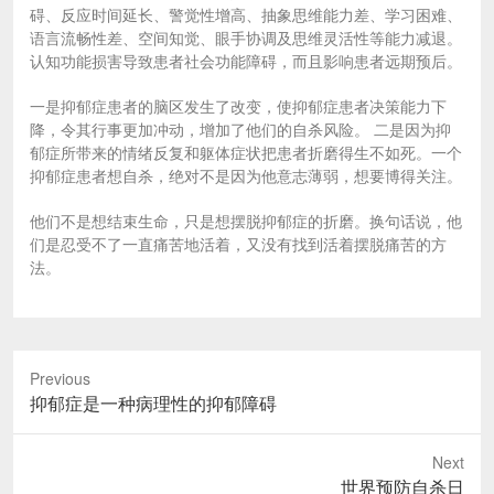
碍、反应时间延长、警觉性增高、抽象思维能力差、学习困难、
语言流畅性差、空间知觉、眼手协调及思维灵活性等能力减退。
认知功能损害导致患者社会功能障碍，而且影响患者远期预后。
一是抑郁症患者的脑区发生了改变，使抑郁症患者决策能力下
降，令其行事更加冲动，增加了他们的自杀风险。 二是因为抑
郁症所带来的情绪反复和躯体症状把患者折磨得生不如死。一个
抑郁症患者想自杀，绝对不是因为他意志薄弱，想要博得关注。
他们不是想结束生命，只是想摆脱抑郁症的折磨。换句话说，他
们是忍受不了一直痛苦地活着，又没有找到活着摆脱痛苦的方
法。
Previous
Previous
抑郁症是一种病理性的抑郁障碍
post:
Next
Next
世界预防自杀日