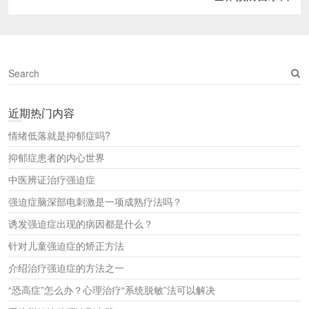
post:
S
e
a
近期热门内容
r
c
情绪低落就是抑郁症吗?
h
抑郁症患者的内心世界
中医辨证治疗强迫症
强迫症脑深部电刺激是一项成熟疗法吗？
诱发强迫症出现的病因都是什么？
针对儿童强迫症的矫正方法
介绍治疗强迫症的方法之一
“恐高症”怎么办？心理治疗“系统脱敏”法可以解决